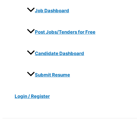
Job Dashboard
Post Jobs/Tenders for Free
Candidate Dashboard
Submit Resume
Login / Register
Search