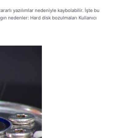
rarlı yazılımlar nedeniyle kaybolabilir. İşte bu
ygın nedenler: Hard disk bozulmaları Kullanıcı