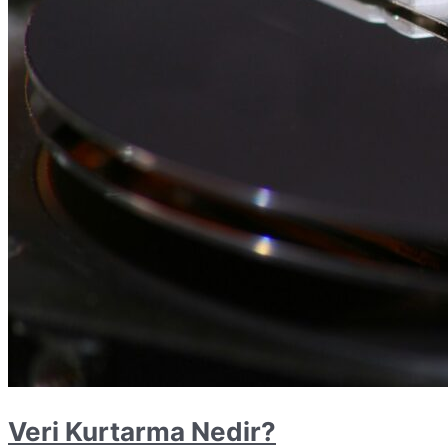
Veri Kurtarma Nedir?