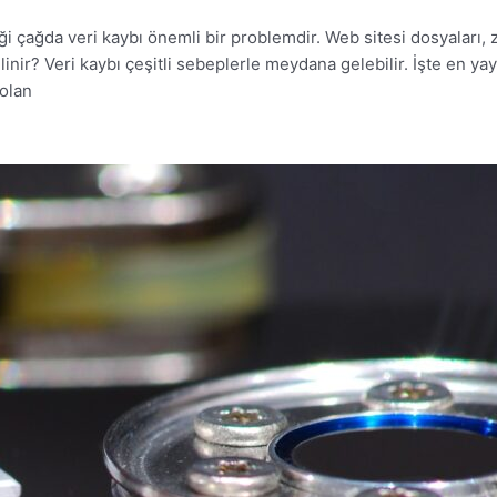
i çağda veri kaybı önemli bir problemdir. Web sitesi dosyaları, za
nir? Veri kaybı çeşitli sebeplerle meydana gelebilir. İşte en ya
bolan