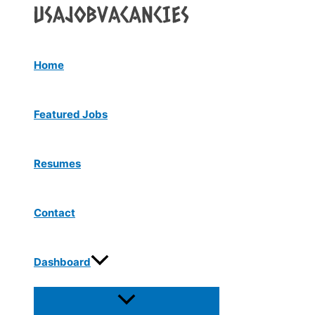
Menu
Skip
Veri
Veri
Veri
Toggle
to
Kurtarma
Kurtarma
Kurtarma
content
Nedir?
Nedir?
Nedir?
Home
Featured Jobs
Resumes
Contact
Dashboard